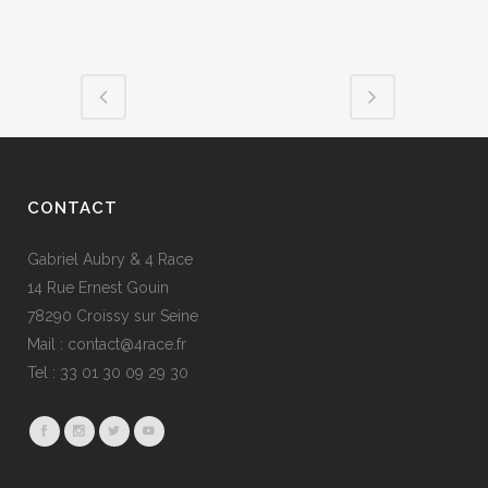
CONTACT
Gabriel Aubry & 4 Race
14 Rue Ernest Gouin
78290 Croissy sur Seine
Mail : contact@4race.fr
Tel : 33 01 30 09 29 30