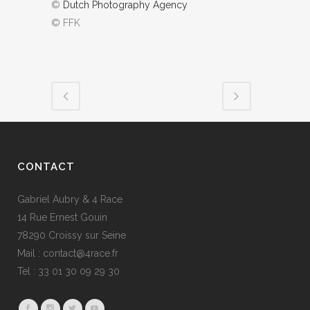
©
Dutch Photography Agency
© FFK
CONTACT
Gabriel Aubry & 4 Race
14 Rue Ernest Gouin
78290 Croissy sur Seine
Mail : contact@4race.fr
Tel : 33 01 30 09 29 30