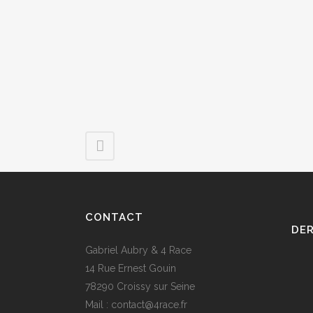
CONTACT
DER
Gabriel Aubry & 4 Race
14 Rue Ernest Gouin
78290 Croissy sur Seine
Mail : contact@4race.fr