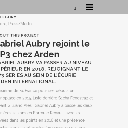
TEGORY
fore, Press/Media
OUT THIS PROJECT
abriel Aubry rejoint le
P3 chez Arden
BRIEL AUBRY VA PASSER AU NIVEAU
PÉRIEUR EN 2018, REJOIGNANT LE
3 SERIES AU SEIN DE L’ÉCURIE
RDEN INTERNATIONAL.
isième de F4 France pour ses débuts en
oplace en 2015, juste derrière Sacha Fenestraz et
ant Giuliano Alesi, Gabriel Aubry a passé les deux
nières saisons en Formule Renault, avec six
ivées dans les points en 2016 et une présence
stante aux avant-postes l’an passé, ce qui lui a