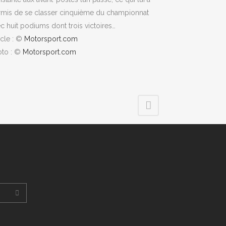
rmis de se classer cinquième du championnat
c huit podiums dont trois victoires…
icle : ©
Motorsport.com
oto : ©
Motorsport.com