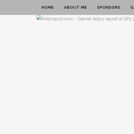
HOME
ABOUT ME
SPONSORS
G