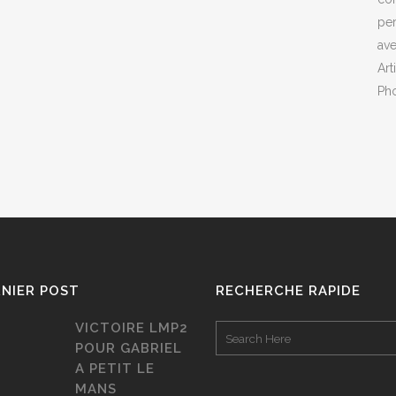
pe
ave
Art
Ph
NIER POST
RECHERCHE RAPIDE
VICTOIRE LMP2
POUR GABRIEL
A PETIT LE
MANS