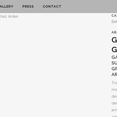
ALLERY
PRESS
CONTACT
CA
Be
AB
G
G
GA
SU
GP
A
Tro
mon
dev
der
arr
con