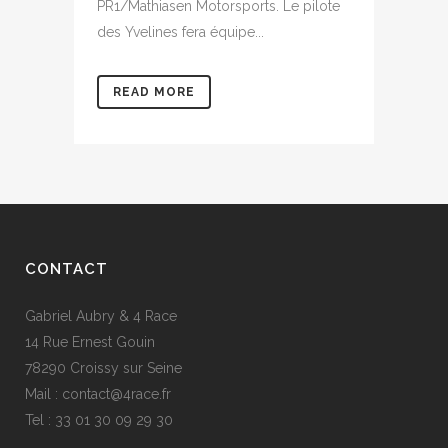
PR1/Mathiasen Motorsports. Le pilote
des Yvelines fera équipe...
READ MORE
CONTACT
Gabriel Aubry & 4 Race
14 Rue Ernest Gouin
78290 Croissy sur Seine
Mail : contact@4race.fr
Tel : 33 01 30 09 29 30