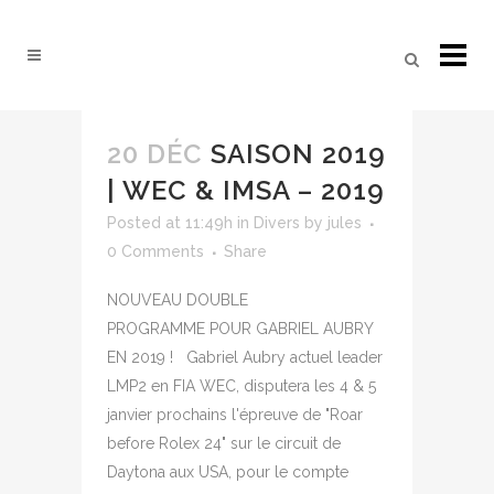
20 DÉC
SAISON 2019
| WEC & IMSA – 2019
Posted at 11:49h
in
Divers
by
jules
0 Comments
Share
NOUVEAU DOUBLE
PROGRAMME POUR GABRIEL AUBRY
EN 2019 ! Gabriel Aubry actuel leader
LMP2 en FIA WEC, disputera les 4 & 5
janvier prochains l'épreuve de "Roar
before Rolex 24" sur le circuit de
Daytona aux USA, pour le compte