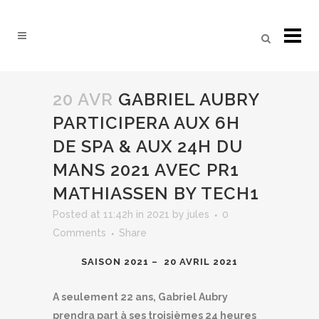
20 AVR
GABRIEL AUBRY
PARTICIPERA AUX 6H
DE SPA & AUX 24H DU
MANS 2021 AVEC PR1
MATHIASSEN BY TECH1
Posted at 11:42h
in
2021
by
jules
0
Comments
Share
SAISON 2021 – 20 AVRIL 2021
A seulement 22 ans, Gabriel Aubry
prendra part à ses troisièmes 24 heures