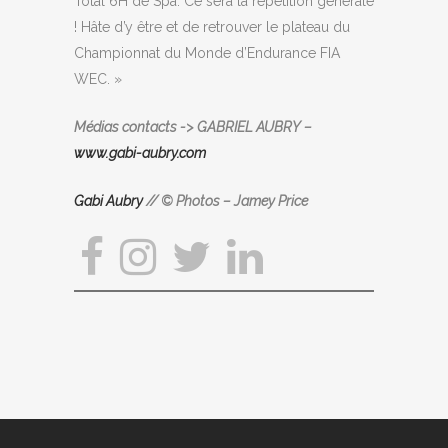
Total 6H de Spa. Ce sera la répétition générale
! Hâte d’y être et de retrouver le plateau du
Championnat du Monde d’Endurance FIA
WEC. »
Médias contacts -> GABRIEL AUBRY –
www.gabi-aubry.com
Gabi Aubry
// © Photos – Jamey Price