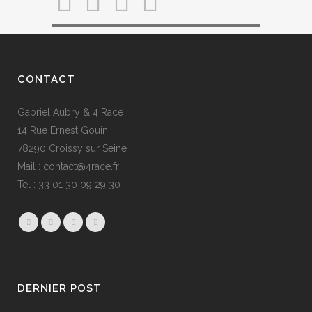
CONTACT
Gabriel Aubry & 4 Race
14 Rue Ernest Gouin
78290 Croissy sur Seine
Mail : contact@4race.fr
Tel : 33 01 30 09 29 30
DERNIER POST