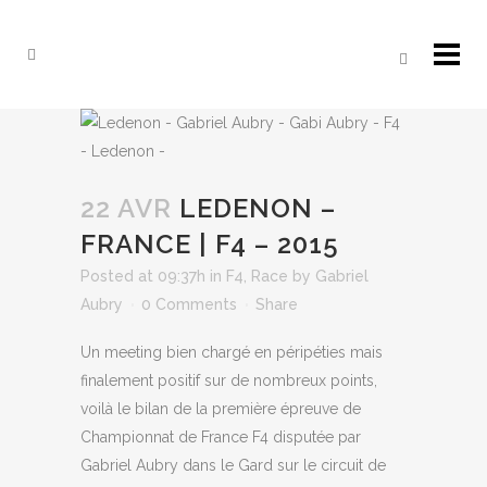
22 AVR
LEDENON –
FRANCE | F4 – 2015
Posted at 09:37h
in
F4
,
Race
by
Gabriel
Aubry
0 Comments
Share
Un meeting bien chargé en péripéties mais
finalement positif sur de nombreux points,
voilà le bilan de la première épreuve de
Championnat de France F4 disputée par
Gabriel Aubry dans le Gard sur le circuit de