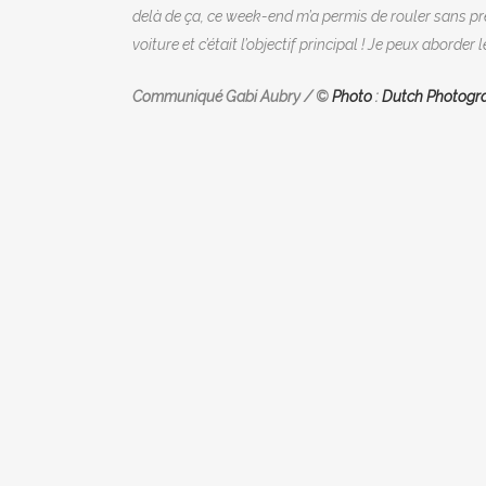
delà de ça, ce week-end m’a permis de rouler sans pre
voiture et c’était l’objectif principal ! Je peux abo
Communiqué Gabi Aubry / ©
Photo
:
Dutch Photogr