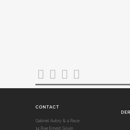
CONTACT
DER
Gabriel Aubry & 4 Race
14 Rue Ernest Gouin