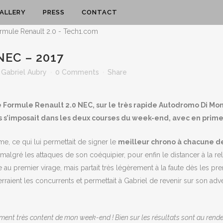
ALLERY
PRESS
CONTACT
NEC – 2017
y
Gabriel Aubry
0 Comments
Share
ormule Renault 2.0 NEC, sur le très rapide Autodromo Di Monz
is s’imposait dans les deux courses du week-end, avec en prime
me, ce qui lui permettait de signer le
meilleur chrono à chacune de
 malgré les attaques de son coéquipier, pour enfin le distancer à la re
 tête au premier virage, mais partait très légèrement à la faute dès les
erraient les concurrents et permettait à Gabriel de revenir sur son adv
iment très content de mon week-end ! Bien sur les résultats sont au rend