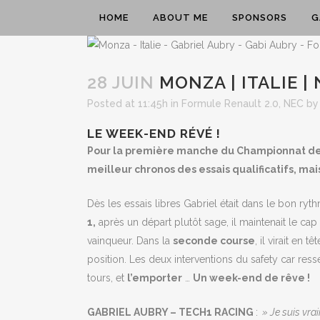
HOME
ABOUT ME
SPONSORS
G
28 JUIN
MONZA | ITALIE | 
Posted at 11:45h
in
Formule Renault 2.0
,
NEC
b
LE WEEK-END RÉVÉ !
Pour la première manche du Championnat de F
meilleur chronos des essais qualificatifs, ma
Dès les essais libres Gabriel était dans le bon ryth
1,
après un départ plutôt sage, il maintenait le cap
vainqueur. Dans la
seconde course
, il virait en
position. Les deux interventions du safety car ress
tours, et
l’emporter
…
Un week-end de rêve !
GABRIEL AUBRY – TECH1 RACING
:
» Je suis vra