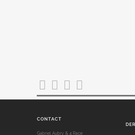
CONTACT
DER
Gabriel Aubry & 4 Race