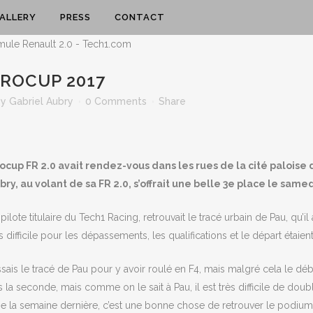
ALLERY
PRESS
CONTACT
UROCUP 2017
by
Gabriel Aubry
0 Comments
Share
cup FR 2.0 avait rendez-vous dans les rues de la cité paloise
ry, au volant de sa FR 2.0, s’offrait une belle 3e place le samed
pilote titulaire du Tech1 Racing, retrouvait le tracé urbain de Pau, q
s difficile pour les dépassements, les qualifications et le départ étai
sais le tracé de Pau pour y avoir roulé en F4, mais malgré cela le débu
 la seconde, mais comme on le sait à Pau, il est très difficile de double
 la semaine dernière, c’est une bonne chose de retrouver le podium e