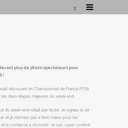
 devant plus de 36000 spectateurs pour
i !
u’il avait découvert en Championnat de France FFSA
ent les deux étapes majeures du week-end.
t du week-end n’était pas facile. Je signais le 3e
r et je n’arrivais pas à faire mieux pour les
t la confiance à domicile. Je suis super content