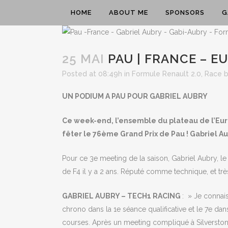
HOME
ABOUT ME
SPONSORS
G
25 MAI
PAU | FRANCE – E
Posted at 08:49h
in
Formule Renault 2.0
,
Race
UN PODIUM A PAU POUR GABRIEL AUBRY
Ce week-end, l’ensemble du plateau de l’Euro
fêter le 76ème Grand Prix de Pau ! Gabriel Aub
Pour ce 3e meeting de la saison, Gabriel Aubry, le 
de F4 il y a 2 ans. Réputé comme technique, et trè
GABRIEL AUBRY – TECH1 RACING
: » Je connais
chrono dans la 1e séance qualificative et le 7e dans
courses. Après un meeting compliqué à Silverstone