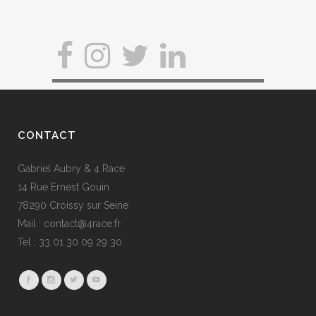
CONTACT
Gabriel Aubry & 4 Race
14 Rue Ernest Gouin
78290 Croissy sur Seine
Mail : contact@4race.fr
Tel : 33 01 30 09 29 30