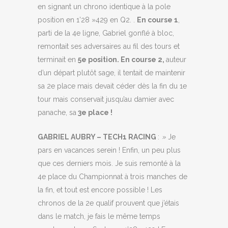
en signant un chrono identique à la pole
position en 1’28 »429 en Q2. .
En course 1
,
parti de la 4e ligne, Gabriel gonflé à bloc,
remontait ses adversaires au fil des tours et
terminait en
5e position.
En course 2,
auteur
d’un départ plutôt sage, il tentait de maintenir
sa 2e place mais devait céder dès la fin du 1e
tour mais conservait jusqu’au damier avec
panache, sa
3e place !
GABRIEL AUBRY – TECH1 RACING
:
»
Je
pars en vacances serein ! Enfin, un peu plus
que ces derniers mois. Je suis remonté à la
4e place du Championnat à trois manches de
la fin, et tout est encore possible ! Les
chronos de la 2e qualif prouvent que j’étais
dans le match, je fais le même temps