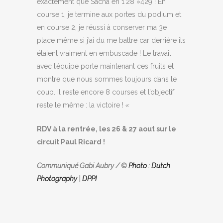
exactement que Sacha en 1’28 »429 ! En
course 1, je termine aux portes du podium et
en course 2, je réussi à conserver ma 3e
place même si j’ai du me battre car derrière ils
étaient vraiment en embuscade ! Le travail
avec l’équipe porte maintenant ces fruits et
montre que nous sommes toujours dans le
coup. Il reste encore 8 courses et l’objectif
reste le même : la victoire !
«
RDV à la rentrée, les 26 & 27 aout sur le
circuit Paul Ricard !
Communiqué Gabi Aubry / ©
Photo
:
Dutch
Photography
|
DPPI