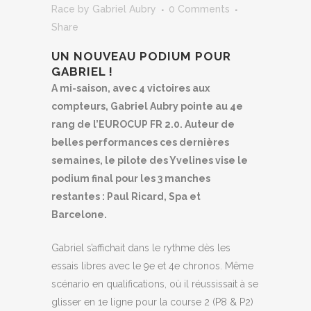
Race
by
Gabriel Aubry
0 Comments
Share
UN NOUVEAU PODIUM POUR
GABRIEL !
A mi-saison, avec 4 victoires aux
compteurs, Gabriel Aubry pointe au 4e
rang de l’EUROCUP FR 2.0. Auteur de
belles performances ces dernières
semaines, le pilote des Yvelines vise le
podium final pour les 3 manches
restantes : Paul Ricard, Spa et
Barcelone.
Gabriel s’affichait dans le rythme dès les
essais libres avec le 9e et 4e chronos. Même
scénario en qualifications, où il réussissait à se
glisser en 1e ligne pour la course 2 (P8 & P2)