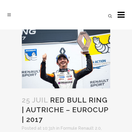
25 JUIL
RED BULL RING
| AUTRICHE – EUROCUP
| 2017
Posted at 10:31h
in
Formule Renault 2.0
,