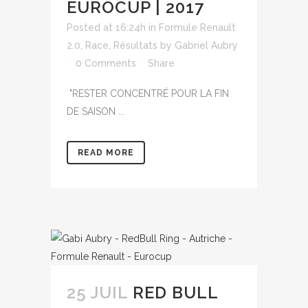
EUROCUP | 2017
Posted at 16:24h
in
Formule Renault
2.0
,
Race
,
Résultats
by
Gabriel Aubry
0 Comments
Share
"RESTER CONCENTRÉ POUR LA FIN
DE SAISON ...
READ MORE
25 JUIL
RED BULL