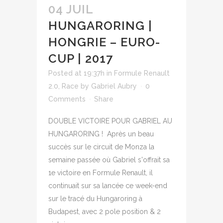
04 JUIL
HUNGARORING |
HONGRIE – EURO-
CUP | 2017
Posted at 19:37h
in
Formule Renault
2.0
,
Race
by
Gabriel Aubry
0
Comments
Share
DOUBLE VICTOIRE POUR GABRIEL AU
HUNGARORING ! Après un beau
succès sur le circuit de Monza la
semaine passée où Gabriel s'offrait sa
1e victoire en Formule Renault, il
continuait sur sa lancée ce week-end
sur le tracé du Hungaroring à
Budapest, avec 2 pole position & 2