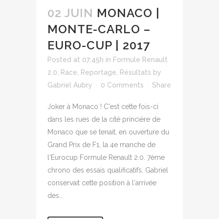
02 JUIN
MONACO |
MONTE-CARLO –
EURO-CUP | 2017
Posted at 07:45h
in
Formule Renault
2.0
,
Race
,
Reportage
,
Résultats
by
Gabriel Aubry
0 Comments
Share
Joker à Monaco ! C'est cette fois-ci
dans les rues de la cité princière de
Monaco que se tenait, en ouverture du
Grand Prix de F1, la 4e manche de
l'Eurocup Formule Renault 2.0. 7ème
chrono des essais qualificatifs, Gabriel
conservait cette position à l'arrivée
des...