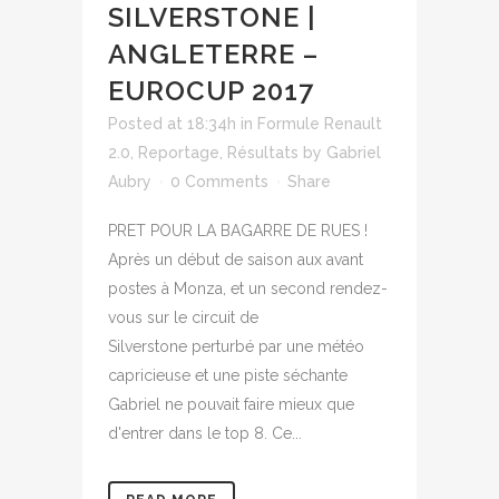
SILVERSTONE |
ANGLETERRE –
EUROCUP 2017
Posted at 18:34h
in
Formule Renault
2.0
,
Reportage
,
Résultats
by
Gabriel
Aubry
0 Comments
Share
PRET POUR LA BAGARRE DE RUES !
Après un début de saison aux avant
postes à Monza, et un second rendez-
vous sur le circuit de
Silverstone perturbé par une météo
capricieuse et une piste séchante
Gabriel ne pouvait faire mieux que
d'entrer dans le top 8. Ce...