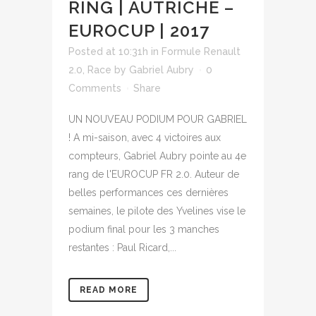
RING | AUTRICHE –
EUROCUP | 2017
Posted at 10:31h
in
Formule Renault
2.0
,
Race
by
Gabriel Aubry
0
Comments
Share
UN NOUVEAU PODIUM POUR GABRIEL
! A mi-saison, avec 4 victoires aux
compteurs, Gabriel Aubry pointe au 4e
rang de l'EUROCUP FR 2.0. Auteur de
belles performances ces dernières
semaines, le pilote des Yvelines vise le
podium final pour les 3 manches
restantes : Paul Ricard,...
READ MORE