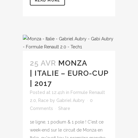
READ MORE
25 AVR
MONZA
| ITALIE – EURO-CUP
| 2017
Posted at 12:41h
in
Formule Renault
2.0
,
Race
by
Gabriel Aubry
0
Comments
Share
1e ligne, 1 podium & 1 pole ! C'est ce
week-end sur le circuit de Monza en