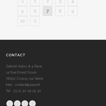
1
2
3
4
5
6
7
8
9
10
CONTACT
Gabriel Aubry & 4 Race
14 Rue Ernest Gouin
78290 Croissy sur Seine
Mail : contact@4race.fr
Tel : 33 01 30 09 29 30