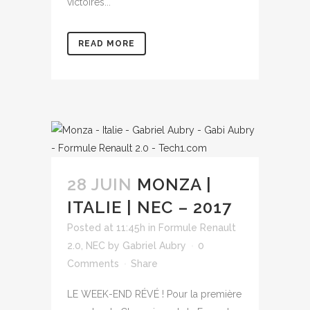
victoires...
READ MORE
28 JUIN
MONZA |
ITALIE | NEC – 2017
Posted at 11:45h
in
Formule Renault
2.0
,
NEC
by
Gabriel Aubry
0
Comments
Share
LE WEEK-END RÉVÉ ! Pour la première