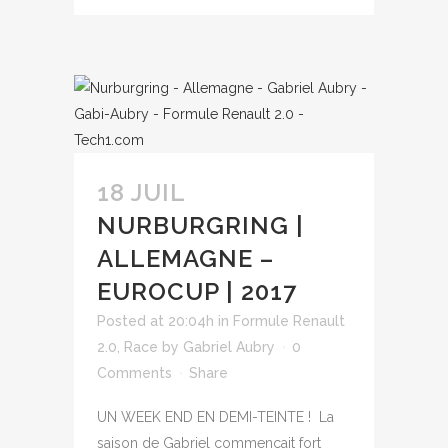
18 JUIL
NURBURGRING |
ALLEMAGNE –
EUROCUP | 2017
Posted at 20:04h
in
Formule Renault
2.0
,
Race
by
Gabriel Aubry
0
Comments
Share
UN WEEK END EN DEMI-TEINTE ! La
saison de Gabriel commençait fort