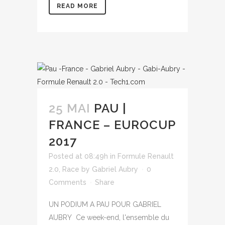
READ MORE
25 MAI
PAU |
FRANCE – EUROCUP
2017
Posted at 08:49h
in
Formule Renault
2.0
,
Race
by
Gabriel Aubry
0
Comments
Share
UN PODIUM A PAU POUR GABRIEL
AUBRY Ce week-end, l'ensemble du